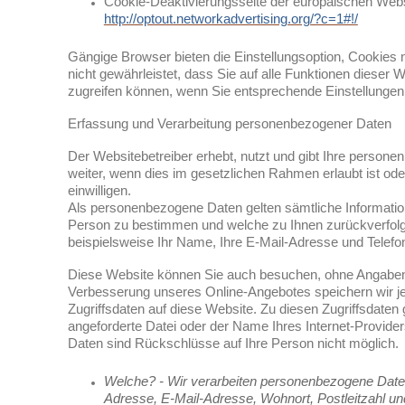
Cookie-Deaktivierungsseite der europäischen Webs
http://optout.networkadvertising.org/?c=1#!/
Gängige Browser bieten die Einstellungsoption, Cookies n
nicht gewährleistet, dass Sie auf alle Funktionen diese
zugreifen können, wenn Sie entsprechende Einstellunge
Erfassung und Verarbeitung personenbezogener Daten
Der Websitebetreiber erhebt, nutzt und gibt Ihre person
weiter, wenn dies im gesetzlichen Rahmen erlaubt ist ode
einwilligen.
Als personenbezogene Daten gelten sämtliche Informatio
Person zu bestimmen und welche zu Ihnen zurückverfolg
beispielsweise Ihr Name, Ihre E-Mail-Adresse und Telef
Diese Website können Sie auch besuchen, ohne Angaben
Verbesserung unseres Online-Angebotes speichern wir j
Zugriffsdaten auf diese Website. Zu diesen Zugriffsdaten 
angeforderte Datei oder der Name Ihres Internet-Provide
Daten sind Rückschlüsse auf Ihre Person nicht möglich.
Welche? - Wir verarbeiten personenbezogene Dat
Adresse, E-Mail-Adresse, Wohnort, Postleitzahl u