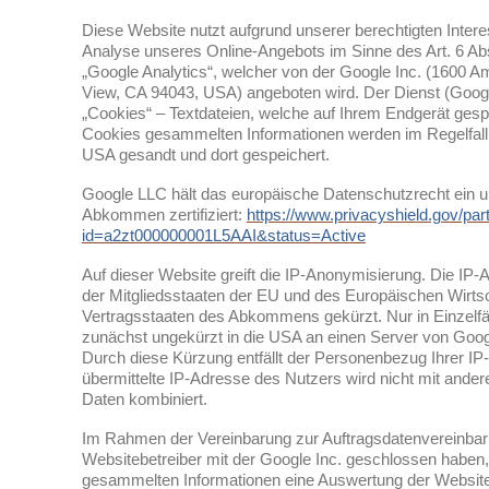
Diese Website nutzt aufgrund unserer berechtigten Inter
Analyse unseres Online-Angebots im Sinne des Art. 6 Abs
„Google Analytics“, welcher von der Google Inc. (1600 
View, CA 94043, USA) angeboten wird. Der Dienst (Googl
„Cookies“ – Textdateien, welche auf Ihrem Endgerät gesp
Cookies gesammelten Informationen werden im Regelfall
USA gesandt und dort gespeichert.
Google LLC hält das europäische Datenschutzrecht ein un
Abkommen zertifiziert:
https://www.privacyshield.gov/part
id=a2zt000000001L5AAI&status=Active
Auf dieser Website greift die IP-Anonymisierung. Die IP-
der Mitgliedsstaaten der EU und des Europäischen Wirts
Vertragsstaaten des Abkommens gekürzt. Nur in Einzelfäl
zunächst ungekürzt in die USA an einen Server von Googl
Durch diese Kürzung entfällt der Personenbezug Ihrer I
übermittelte IP-Adresse des Nutzers wird nicht mit ande
Daten kombiniert.
Im Rahmen der Vereinbarung zur Auftragsdatenvereinbaru
Websitebetreiber mit der Google Inc. geschlossen haben, er
gesammelten Informationen eine Auswertung der Website