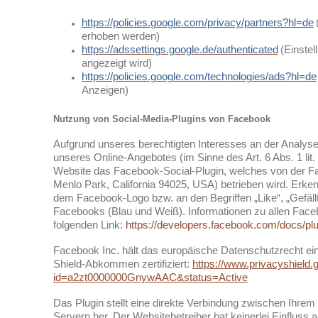
https://policies.google.com/privacy/partners?hl=de
erhoben werden)
https://adssettings.google.de/authenticated
(Einste
angezeigt wird)
https://policies.google.com/technologies/ads?hl=de
Anzeigen)
Nutzung von Social-Media-Plugins von Facebook
Aufgrund unseres berechtigten Interesses an der Analys
unseres Online-Angebotes (im Sinne des Art. 6 Abs. 1 li
Website das Facebook-Social-Plugin, welches von der F
Menlo Park, California 94025, USA) betrieben wird. Erke
dem Facebook-Logo bzw. an den Begriffen „Like“, „Gefällt 
Facebooks (Blau und Weiß). Informationen zu allen Face
folgenden Link:
https://developers.facebook.com/docs/plu
Facebook Inc. hält das europäische Datenschutzrecht ein
Shield-Abkommen zertifiziert:
https://www.privacyshield.g
id=a2zt0000000GnywAAC&status=Active
Das Plugin stellt eine direkte Verbindung zwischen Ihr
Servern her. Der Websitebetreiber hat keinerlei Einfluss