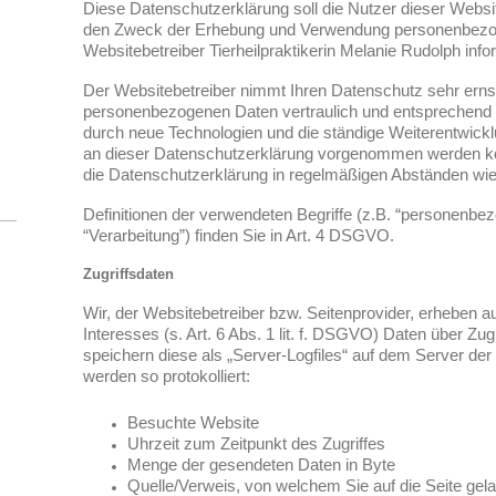
Diese Datenschutzerklärung soll die Nutzer dieser Websi
den Zweck der Erhebung und Verwendung personenbezo
Websitebetreiber Tierheilpraktikerin Melanie Rudolph info
Der Websitebetreiber nimmt Ihren Datenschutz sehr ernst
personenbezogenen Daten vertraulich und entsprechend d
durch neue Technologien und die ständige Weiterentwick
an dieser Datenschutzerklärung vorgenommen werden kö
die Datenschutzerklärung in regelmäßigen Abständen wi
Definitionen der verwendeten Begriffe (z.B. “personenbe
“Verarbeitung”) finden Sie in Art. 4 DSGVO.
Zugriffsdaten
Wir, der Websitebetreiber bzw. Seitenprovider, erheben a
Interesses (s. Art. 6 Abs. 1 lit. f. DSGVO) Daten über Zug
speichern diese als „Server-Logfiles“ auf dem Server de
werden so protokolliert:
Besuchte Website
Uhrzeit zum Zeitpunkt des Zugriffes
Menge der gesendeten Daten in Byte
Quelle/Verweis, von welchem Sie auf die Seite gel