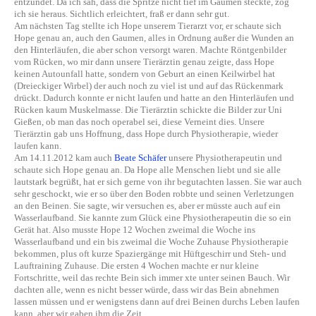
entzündet. Da ich sah, dass die Spritze nicht tief im Gaumen steckte, zog
ich sie heraus. Sichtlich erleichtert, fraß er dann sehr gut.
Am nächsten Tag stellte ich Hope unserem Tierarzt vor, er schaute sich
Hope genau an, auch den Gaumen, alles in Ordnung außer die Wunden an
den Hinterläufen, die aber schon versorgt waren. Machte Röntgenbilder
vom Rücken, wo mir dann unsere Tierärztin genau zeigte, dass Hope
keinen Autounfall hatte, sondern von Geburt an einen Keilwirbel hat
(Dreieckiger Wirbel) der auch noch zu viel ist und auf das Rückenmark
drückt. Dadurch konnte er nicht laufen und hatte an den Hinterläufen und
Rücken kaum Muskelmasse. Die Tierärztin schickte die Bilder zur Uni
Gießen, ob man das noch operabel sei, diese Verneint dies. Unsere
Tierärztin gab uns Hoffnung, dass Hope durch Physiotherapie, wieder
laufen kann.
Am 14.11.2012 kam auch
Beate Schäfer
unsere Physiotherapeutin und
schaute sich Hope genau an. Da Hope alle Menschen liebt und sie alle
lautstark begrüßt, hat er sich gerne von ihr begutachten lassen. Sie war auch
sehr geschockt, wie er so über den Boden robbte und seinen Verletzungen
an den Beinen. Sie sagte, wir versuchen es, aber er müsste auch auf ein
Wasserlaufband. Sie kannte zum Glück eine Physiotherapeutin die so ein
Gerät hat. Also musste Hope 12 Wochen zweimal die Woche ins
Wasserlaufband und ein bis zweimal die Woche Zuhause Physiotherapie
bekommen, plus oft kurze Spaziergänge mit Hüftgeschirr und Steh- und
Lauftraining Zuhause. Die ersten 4 Wochen machte er nur kleine
Fortschritte, weil das rechte Bein sich immer xte unter seinen Bauch. Wir
dachten alle, wenn es nicht besser würde, dass wir das Bein abnehmen
lassen müssen und er wenigstens dann auf drei Beinen durchs Leben laufen
kann, aber wir gaben ihm die Zeit.