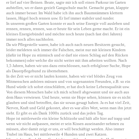
er lief auf vier Beinen. Beate, sagte mir ich soll einen Parkour im Garten
aufstellen, wo er dann gezielt Gangschule macht. Gemacht getan, klappte
auch immer besser. Im Wald habe ich ihn auch Baumstämmen klettern
lassen, Hügel hoch rennen usw. Er lief immer stabiler und runder.
In unserem großen Garten konnte er auch seine Energie voll ausleben und
rennen, rennen, rennen, was er heute für sein Leben gerne macht. Er ist ein
kleines Energiebündel und möchte noch heute (nach fast drei Jahren)
immer noch alles nachholen.
Da wir Pflegestelle waren, habe ich auch nach neuen Besitzern gesucht,
leider meldeten sich immer die Falschen, meist nur mit kleinen Kindern
(dafür ist Hope zu stürmisch und er darf nie einen Schlag auf den Rücken
bekommen) oder welche die nicht weiter mit ihm arbeiten wollten. Nach
1,5 Jahren, haben wir uns dazu entschlossen, nach erfolgloser Suche, Hope
als Dauerpflegehund zu übernehmen.
In der Zeit wo er nicht laufen konnte, haben wir viel blödes Zeug von
Mitmenschen anhören müssen und von sogenannten Freunden, z.B. so ein
Hund würde ich sofort einschläfern, er hat doch keine Lebensqualität usw.
Von diesem Menschen habe ich mich schnell abgewannt und sie auch aus
dem Haus verwiesen. Und heute, wenn sie Hope sehen, können sie es nicht
glauben und sind betroffen, das sie sowas gesagt haben. Ja es hat viel Zeit,
Nerven, Kraft und Geld gekostet, aber es war alles Wert, wenn man ihn jetzt
sieht. Er gibt es als Dank 1000x zurück und das jeden Tag.
Hope ist mittlerweile ein kleine Schlitzohr und hält alle hier auf trapp und
wenn wir nicht aufpassen, meint er sein Kissen auseinander nehmen zu
müssen, aber damit zeigt er uns, er will beschäftigt werden. Also immer
Trubel im Haus, bei mittlerweile 4 Hunden und zwei Katzen.