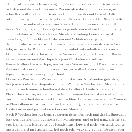
Ohne Rolli, es war sehr anstrengend, aber so musste er seine Beine immer
belasten und dies wollte er auch. Wir mussten ihn sehr oft bremsen, weil er
schneller wollte, als seine Beine und er dann wieder mit Po und Hüfte
rutschte, war ja dann schneller, als mit allen vier Beinen. Die Blase spielte
auch nicht so mit und er sagte auch nicht Bescheid wenn er musste. Vor
lauter Aufregung kam Urin, egal wo er gerade war und ein Häufchen ging
auch mal daneben. Mehr als eine Stunde am Anfang konnte er nicht
einhalten, außer nachts wo Ruhe war und Schlafenszeit, ging nichts
daneben, aber wehe wir wurden wach. Dieser Zustand dauerte ein halbes
Jahr, wo sich die Blase langsam dran gewöhnt hat einhalten zu können.
Durch Homöopathie, haben wir die Nerven angeregt für Blase und Beine
aktiv zu werden und das Hope langsam Muskelmasse aufbaut.
Wasserlaufband hasste Hope, weil er kein Wasser mag und Physiotherapie
Zuhause hatte er auch nicht immer Lust, er wollte lieber spielen, was
logisch war, es ist ja ein junger Hund.
Die ersten Wochen im Wasserlaufband, ist er nur 2-5 Minuten gelaufen,
langsame Stufe. Das steigerte sich von Woche zu Woche um 2 Minuten und
er wurde auch immer schneller auf dem Laufband. Beate Schäfer die
Physiotherapeutin, war sehr zufrieden mit seinen Fortschritten und lobbte
uns, für die Arbeit die wir mit Hope machten. Hope war insgesamt 6 Monate
in Physiotherapeutischer intensiv Behandlung, heute schaut ab und zu
Beate vorbei und ggf. bekommt er eine Massage.
Nach 9 Wochen lies ich beim spazieren gehen, einfach mal das Hüftgeschirr
los (weil ich hielt ihn nur noch zum korrigieren) und er lief ganz alleine auf
vier Beinen los. Ich heulte vor Freude, was Hope erst nicht verstand, wollte
mich dann erst mal trösten. Er lief noch sehr wackelig auf den Beinen, aber