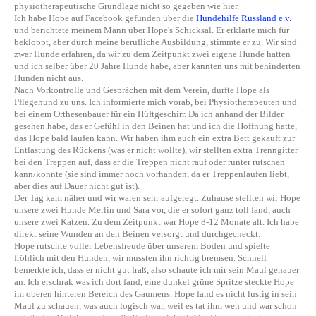
physiotherapeutische Grundlage nicht so gegeben wie hier.
Ich habe Hope auf Facebook gefunden über die
Hundehilfe Russland e.v.
und berichtete meinem Mann über Hope's Schicksal. Er erklärte mich für
bekloppt, aber durch meine berufliche Ausbildung, stimmte er zu. Wir sind
zwar Hunde erfahren, da wir zu dem Zeitpunkt zwei eigene Hunde hatten
und ich selber über 20 Jahre Hunde habe, aber kannten uns mit behinderten
Hunden nicht aus.
Nach Vorkontrolle und Gesprächen mit dem Verein, durfte Hope als
Pflegehund zu uns. Ich informierte mich vorab, bei Physiotherapeuten und
bei einem Orthesenbauer für ein Hüftgeschirr. Da ich anhand der Bilder
gesehen habe, das er Gefühl in den Beinen hat und ich die Hoffnung hatte,
das Hope bald laufen kann. Wir haben ihm auch ein extra Bett gekauft zur
Entlastung des Rückens (was er nicht wollte), wir stellten extra Trenngitter
bei den Treppen auf, dass er die Treppen nicht rauf oder runter rutschen
kann/konnte (sie sind immer noch vorhanden, da er Treppenlaufen liebt,
aber dies auf Dauer nicht gut ist).
Der Tag kam näher und wir waren sehr aufgeregt. Zuhause stellten wir Hope
unsere zwei Hunde Merlin und Sara vor, die er sofort ganz toll fand, auch
unsere zwei Katzen. Zu dem Zeitpunkt war Hope 8-12 Monate alt. Ich habe
direkt seine Wunden an den Beinen versorgt und durchgecheckt.
Hope rutschte voller Lebensfreude über unserem Boden und spielte
fröhlich mit den Hunden, wir mussten ihn richtig bremsen. Schnell
bemerkte ich, dass er nicht gut fraß, also schaute ich mir sein Maul genauer
an. Ich erschrak was ich dort fand, eine dunkel grüne Spritze steckte Hope
im oberen hinteren Bereich des Gaumens. Hope fand es nicht lustig in sein
Maul zu schauen, was auch logisch war, weil es tat ihm weh und war schon