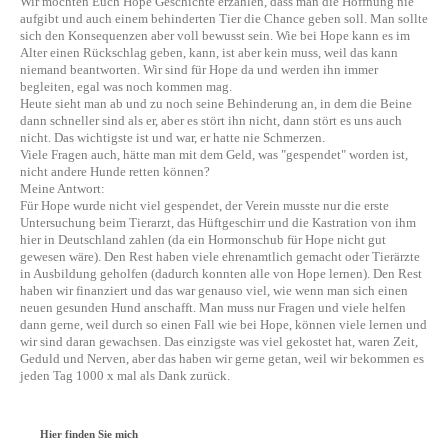
Wir möchten Euch Hope Geschichte erzählen, dass man die Hoffnung nie
aufgibt und auch einem behinderten Tier die Chance geben soll. Man sollte
sich den Konsequenzen aber voll bewusst sein. Wie bei Hope kann es im
Alter einen Rückschlag geben, kann, ist aber kein muss, weil das kann
niemand beantworten. Wir sind für Hope da und werden ihn immer
begleiten, egal was noch kommen mag.
Heute sieht man ab und zu noch seine Behinderung an, in dem die Beine
dann schneller sind als er, aber es stört ihn nicht, dann stört es uns auch
nicht. Das wichtigste ist und war, er hatte nie Schmerzen.
Viele Fragen auch, hätte man mit dem Geld, was "gespendet" worden ist,
nicht andere Hunde retten können?
Meine Antwort:
Für Hope wurde nicht viel gespendet, der Verein musste nur die erste
Untersuchung beim Tierarzt, das Hüftgeschirr und die Kastration von ihm
hier in Deutschland zahlen (da ein Hormonschub für Hope nicht gut
gewesen wäre). Den Rest haben viele ehrenamtlich gemacht oder Tierärzte
in Ausbildung geholfen (dadurch konnten alle von Hope lernen). Den Rest
haben wir finanziert und das war genauso viel, wie wenn man sich einen
neuen gesunden Hund anschafft. Man muss nur Fragen und viele helfen
dann gerne, weil durch so einen Fall wie bei Hope, können viele lernen und
wir sind daran gewachsen. Das einzigste was viel gekostet hat, waren Zeit,
Geduld und Nerven, aber das haben wir gerne getan, weil wir bekommen es
jeden Tag 1000 x mal als Dank zurück.
Hier finden Sie mich